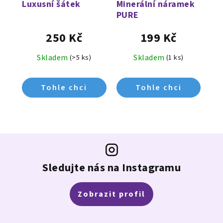
Luxusní šátek
Minerální náramek
PURE
250 Kč
199 Kč
Skladem
Skladem
(>5 ks)
(1 ks)
Z
á
p
Sledujte nás na Instagramu
a
t
Zobrazit profil
í