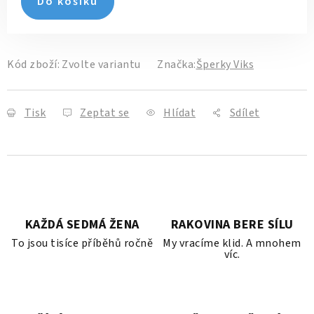
Do košíku
Kód zboží:
Zvolte variantu
Značka:
Šperky Viks
Tisk
Zeptat se
Hlídat
Sdílet
KAŽDÁ SEDMÁ ŽENA
RAKOVINA BERE SÍLU
To jsou tisíce příběhů ročně
My vracíme klid. A mnohem
víc.