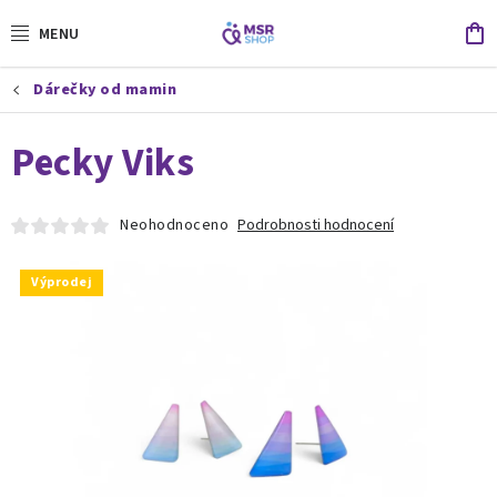
Přejít
N
na
obsah
K
Dárečky od mamin
Dárečky od mamin
Pecky Viks
Daruj konkrétní pomoc
Obchodní podmínky
Kontakty
Neohodnoceno
Podrobnosti hodnocení
Výprodej