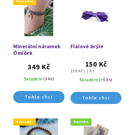
Výprodej
Minerální náramek
Fialové brýle
Ómíček
150 Kč
349 Kč
Měrná
150 Kč / 1 ks
cena:
Skladem
(3 ks)
Skladem
(>5 ks)
Výprodej
Novinka