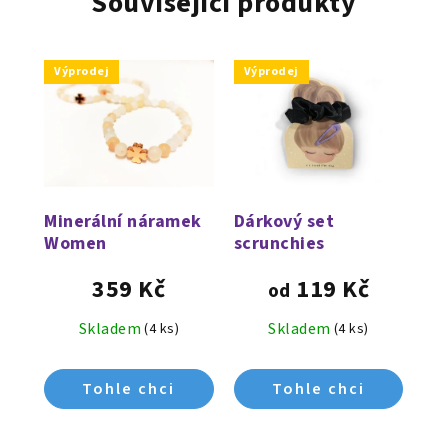
Související produkty
Výprodej
Výprodej
Minerální náramek
Dárkový set
Women
scrunchies
359 Kč
119 Kč
od
Skladem
Skladem
(4 ks)
(4 ks)