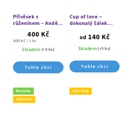
Přívěsek s
Cup of love –
růženínem – Anděl
dokonalý šálek
ochránce
lásky
400 Kč
140 Kč
od
Měrná
400 Kč / 1 ks
cena:
Skladem
(>5 ks)
Skladem
(>5 ks)
Novinka
Výprodej
Výprodej