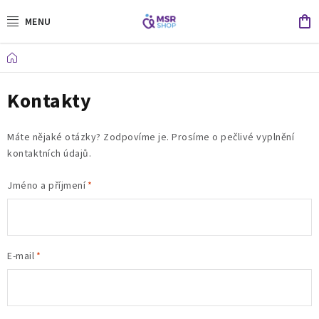
Přejít
N
na
obsah
K
Domů
Dárečky od mamin
Kontakty
Daruj konkrétní pomoc
Máte nějaké otázky? Zodpovíme je. Prosíme o pečlivé vyplnění
Obchodní podmínky
Kontakty
kontaktních údajů.
Jméno a příjmení
E-mail