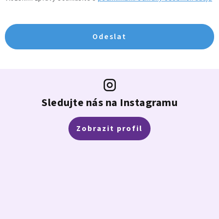
Odeslat
Z
á
p
Sledujte nás na Instagramu
a
t
Zobrazit profil
í